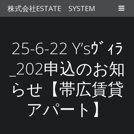
コ
株式会社ESTATE SYSTEM
ン
テ
ン
ツ
へ
25-6-22 Y’sｳﾞｨﾗ
ス
キ
_202申込のお知
ッ
プ
らせ【帯広賃貸
アパート】