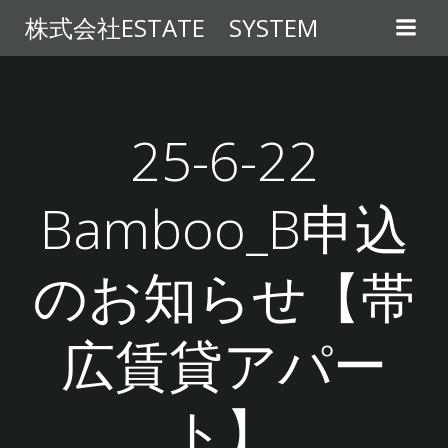
コ
株式会社ESTATE SYSTEM
ン
テ
ン
ツ
へ
25-6-22
ス
キ
Bamboo_B申込
ッ
プ
のお知らせ【帯
広賃貸アパー
ト】