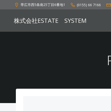
コ
帯広市西5条南25丁目6番地1
(0155) 66 7166
ン
テ
株式会社ESTATE SYSTEM
ン
ツ
へ
ス
キ
ッ
プ