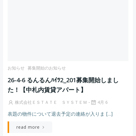
お知らせ
募集開始のお知らせ
26-4-6 るんるんﾊｲﾂ2_201募集開始しまし
た！【中札内賃貸アパート】
-
株式会社ＥＳＴＡＴＥ ＳＹＳＴＥＭ
4月 6
表題の物件について退去予定の連絡が入りま […]
read more