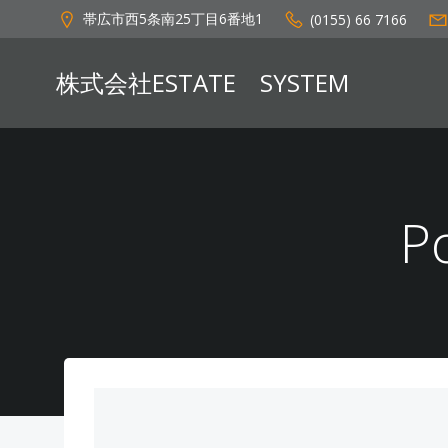
コ
帯広市西5条南25丁目6番地1
(0155) 66 7166
ン
テ
株式会社ESTATE SYSTEM
ン
ツ
へ
ス
キ
ッ
P
プ