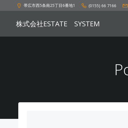
コ
帯広市西5条南25丁目6番地1
(0155) 66 7166
ン
テ
株式会社ESTATE SYSTEM
ン
ツ
へ
ス
キ
ッ
P
プ