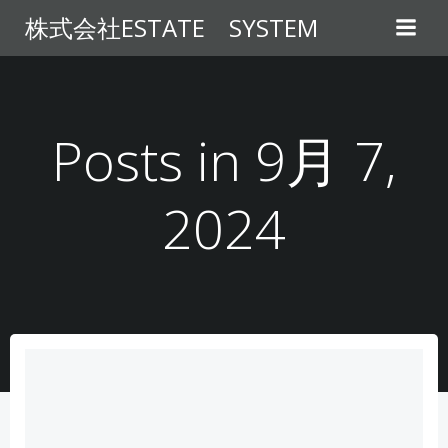
コ
株式会社ESTATE SYSTEM
ン
テ
ン
ツ
へ
Posts in 9月 7,
ス
キ
2024
ッ
プ