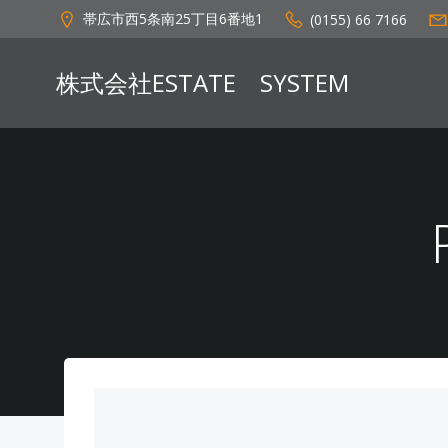
コ
帯広市西5条南25丁目6番地1
(0155) 66 7166
ン
テ
株式会社ESTATE SYSTEM
ン
ツ
へ
ス
キ
ッ
プ