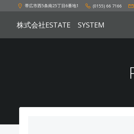
コ
帯広市西5条南25丁目6番地1
(0155) 66 7166
ン
テ
株式会社ESTATE SYSTEM
ン
ツ
へ
ス
キ
ッ
プ