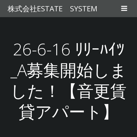
コ
株式会社ESTATE SYSTEM
ン
テ
ン
ツ
へ
26-6-16 ﾘﾘｰﾊｲﾂ
ス
キ
_A募集開始しま
ッ
プ
した！【音更賃
貸アパート】