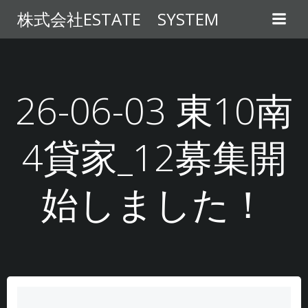
コ
株式会社ESTATE SYSTEM
ン
テ
ン
ツ
へ
26-06-03 東10南
ス
キ
4貸家_12募集開
ッ
プ
始しました！