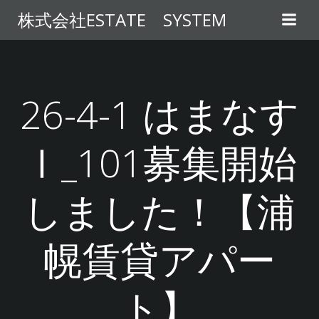
コ
株式会社ESTATE SYSTEM
ン
テ
ン
ツ
へ
26-4-1 はまなす
ス
キ
Ⅰ_101募集開始
ッ
プ
しました！【浦
幌賃貸アパー
ト】