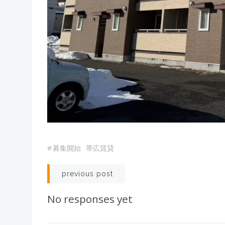
#
募集開始
帯広賃貸
Post
previous post
navigation
No responses yet