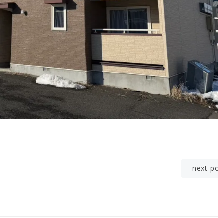
Post
next p
navigation