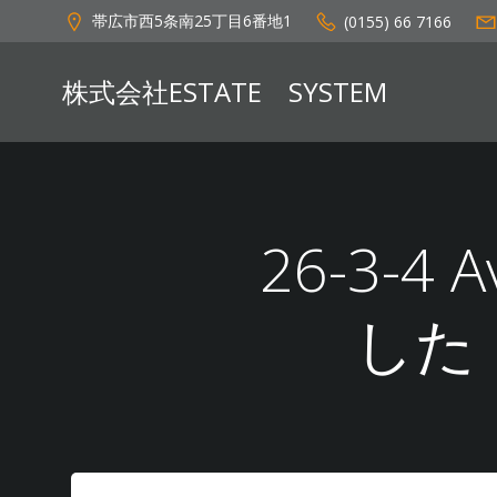
コ
帯広市西5条南25丁目6番地1
(0155) 66 7166
ン
テ
株式会社ESTATE SYSTEM
ン
ツ
へ
ス
キ
ッ
26-3-4
プ
した