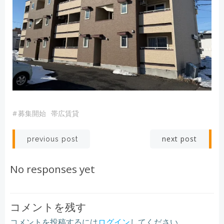
#
募集開始
帯広賃貸
Post
Post
next post
previous post
navigation
navigation
No responses yet
コメントを残す
コメントを投稿するには
ログイン
してください。