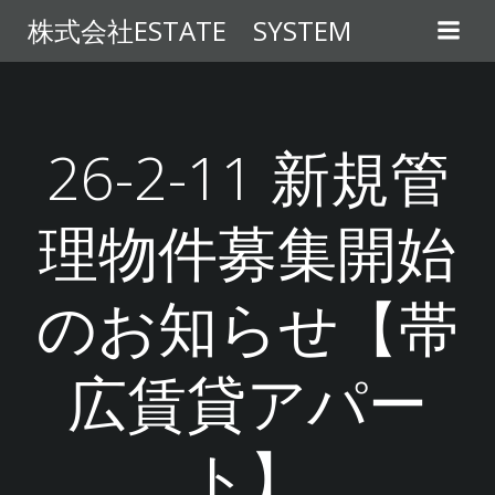
コ
株式会社ESTATE SYSTEM
ン
テ
ン
ツ
へ
26-2-11 新規管
ス
キ
理物件募集開始
ッ
プ
のお知らせ【帯
広賃貸アパー
ト】