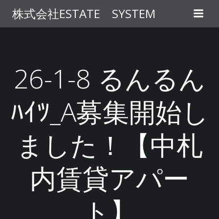
コ
株式会社ESTATE SYSTEM
ン
テ
ン
ツ
へ
26-1-8 るんるん
ス
キ
ﾊｲﾂ_A募集開始し
ッ
プ
ました！【中札
内賃貸アパー
ト】