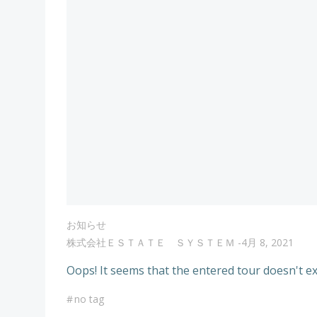
お知らせ
株式会社ＥＳＴＡＴＥ ＳＹＳＴＥＭ
-
4月 8, 2021
Oops! It seems that the entered tour doesn't ex
#
no tag