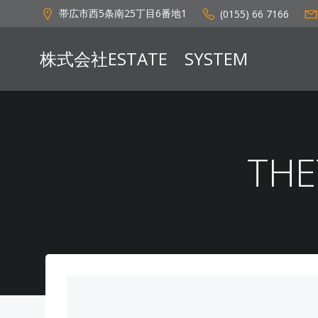
コ
帯広市西5条南25丁目6番地1
(0155) 66 7166
ン
テ
株式会社ESTATE SYSTEM
ン
ツ
へ
ス
キ
ッ
TH
プ