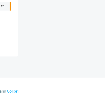
ost
 and
Colibri