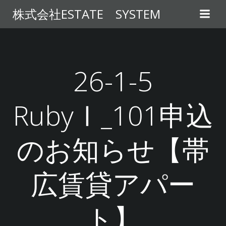
コ
株式会社ESTATE SYSTEM
ン
テ
ン
ツ
へ
26-1-5
ス
キ
RubyⅠ_101申込
ッ
プ
のお知らせ【帯
広賃貸アパー
ト】