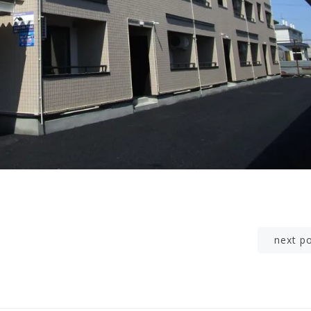
Post
next p
navigation