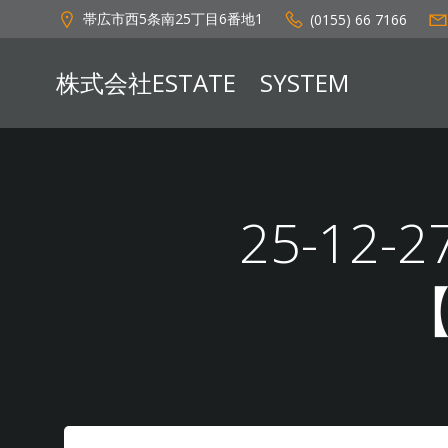
コ
帯広市西5条南25丁目6番地1
(0155) 66 7166
ン
テ
株式会社ESTATE SYSTEM
ン
ツ
へ
ス
キ
ッ
25-12-
プ