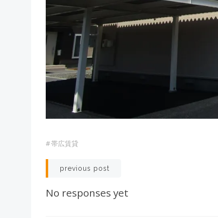
#
帯広賃貸
Post
previous post
navigation
No responses yet