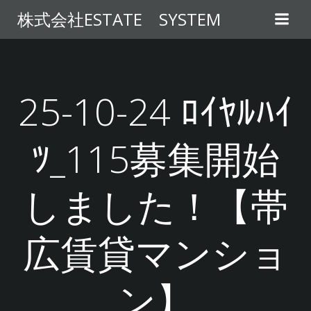
コ
株式会社ESTATE SYSTEM
ン
テ
ン
ツ
へ
25-10-24 ﾛｲﾔﾙﾊｲ
ス
キ
ﾂ_115募集開始
ッ
プ
しました！【帯
広賃貸マンショ
ン】