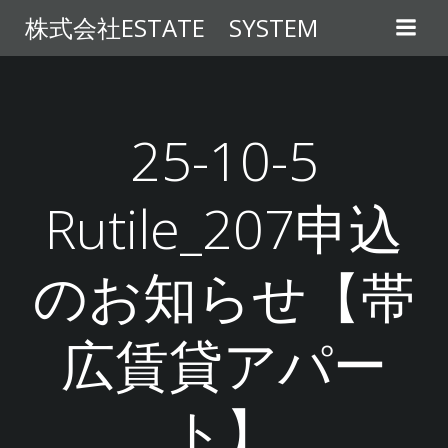
コ
株式会社ESTATE SYSTEM
ン
テ
ン
ツ
へ
25-10-5
ス
キ
Rutile_207申込
ッ
プ
のお知らせ【帯
広賃貸アパー
ト】