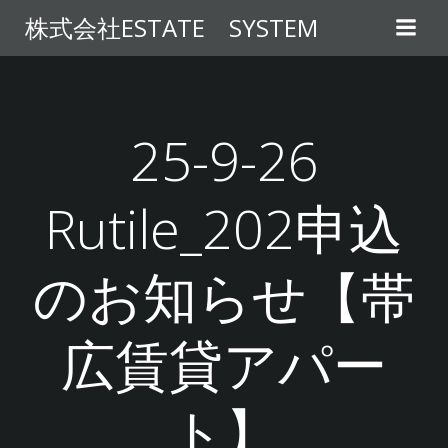
コ
株式会社ESTATE SYSTEM
ン
テ
ン
ツ
へ
25-9-26
ス
キ
Rutile_202申込
ッ
プ
のお知らせ【帯
広賃貸アパー
ト】