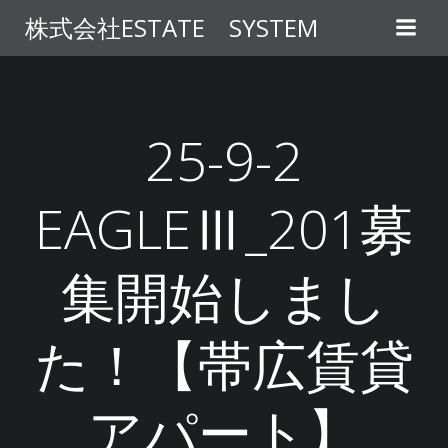
コ
株式会社ESTATE SYSTEM
ン
テ
ン
ツ
へ
25-9-2
ス
キ
EAGLEⅢ_201募
ッ
プ
集開始しまし
た！【帯広賃貸
アパート】