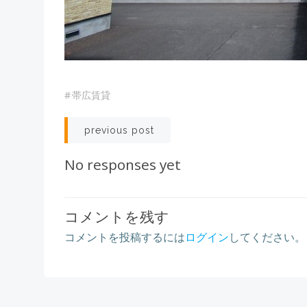
#
帯広賃貸
Post
previous post
navigation
No responses yet
コメントを残す
コメントを投稿するには
ログイン
してください。