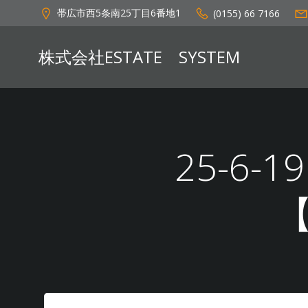
コ
帯広市西5条南25丁目6番地1
(0155) 66 7166
ン
テ
株式会社ESTATE SYSTEM
ン
ツ
へ
ス
キ
ッ
25-6-
プ