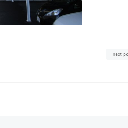
Post
next p
navigation