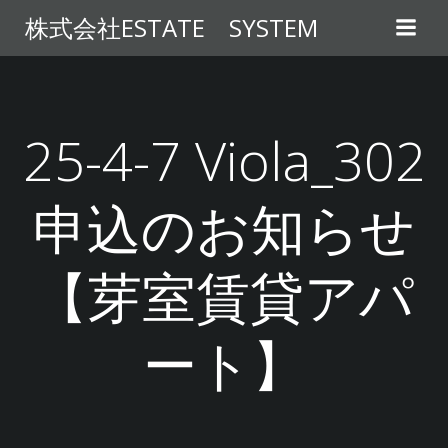
コ
株式会社ESTATE SYSTEM
ン
テ
ン
ツ
へ
25-4-7 Viola_302
ス
キ
申込のお知らせ
ッ
プ
【芽室賃貸アパ
ート】