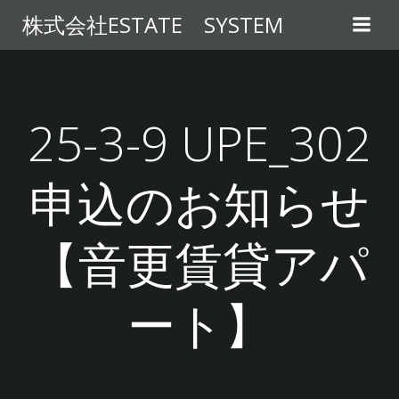
コ
株式会社ESTATE SYSTEM
ン
テ
ン
ツ
へ
25-3-9 UPE_302
ス
キ
申込のお知らせ
ッ
プ
【音更賃貸アパ
ート】