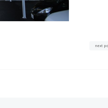
Post
next p
navigation