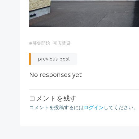
#
募集開始
帯広賃貸
Post
previous post
navigation
No responses yet
コメントを残す
コメントを投稿するには
ログイン
してください。