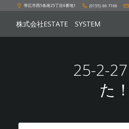
コ
帯広市西5条南25丁目6番地1
(0155) 66 7166
ン
テ
株式会社ESTATE SYSTEM
ン
ツ
へ
ス
キ
ッ
25-2-
プ
た