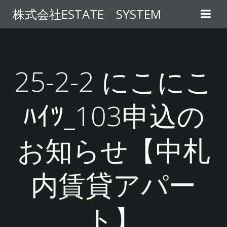
コ
株式会社ESTATE SYSTEM
ン
テ
ン
ツ
へ
25-2-2 にこにこ
ス
キ
ﾊｲﾂ_103申込の
ッ
プ
お知らせ【中札
内賃貸アパー
ト】