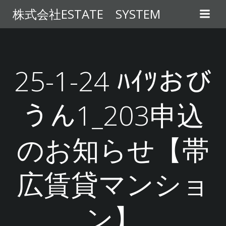
コ
株式会社ESTATE SYSTEM
ン
テ
ン
ツ
へ
25-1-24 ﾊｲﾂおび
ス
キ
うん1_203申込
ッ
プ
のお知らせ【帯
広賃貸マンショ
ン】