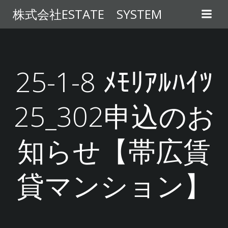
コ
株式会社ESTATE SYSTEM
ン
テ
ン
ツ
へ
25-1-8 ﾒﾓﾘｱﾙﾊｲﾂ
ス
キ
25_302申込のお
ッ
プ
知らせ【帯広賃
貸マンション】