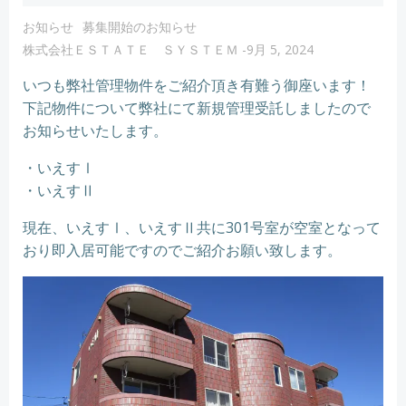
お知らせ
募集開始のお知らせ
株式会社ＥＳＴＡＴＥ ＳＹＳＴＥＭ
-
9月 5, 2024
いつも弊社管理物件をご紹介頂き有難う御座います！
下記物件について弊社にて新規管理受託しましたので
お知らせいたします。
・いえすⅠ
・いえすⅡ
現在、いえすⅠ、いえすⅡ共に301号室が空室となって
おり即入居可能ですのでご紹介お願い致します。