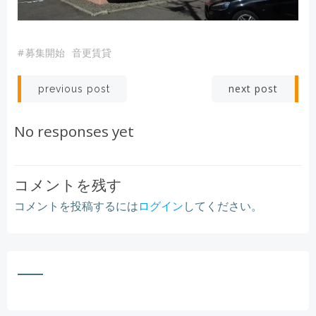
#
募集開始
音更賃貸
Post
Post
next post
previous post
navigation
navigation
No responses yet
コメントを残す
コメントを投稿するには
ログイン
してください。