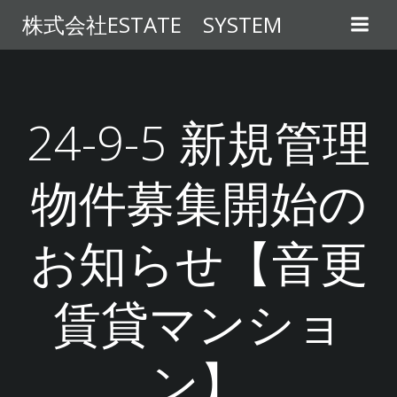
コ
株式会社ESTATE SYSTEM
ン
テ
ン
ツ
へ
24-9-5 新規管理
ス
キ
物件募集開始の
ッ
プ
お知らせ【音更
賃貸マンショ
ン】