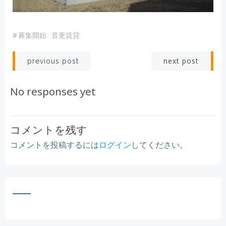
#
募集開始
音更賃貸
Post
Post
next post
previous post
navigation
navigation
No responses yet
コメントを残す
コメントを投稿するには
ログイン
してください。