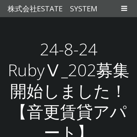
コ
株式会社ESTATE SYSTEM
ン
テ
ン
ツ
へ
24-8-24
ス
キ
RubyⅤ_202募集
ッ
プ
開始しました！
【音更賃貸アパ
ート】