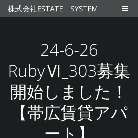
コ
株式会社ESTATE SYSTEM
ン
テ
ン
ツ
へ
24-6-26
ス
キ
RubyⅥ_303募集
ッ
プ
開始しました！
【帯広賃貸アパ
ート】