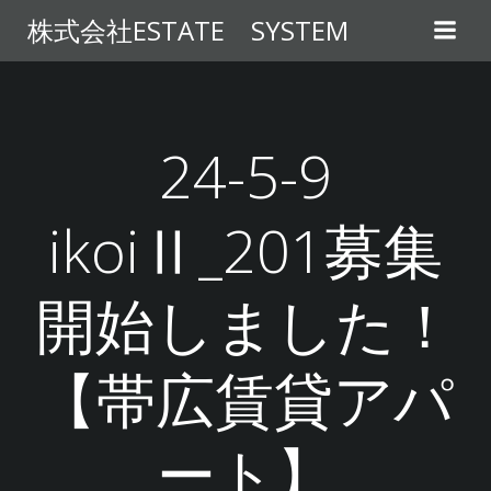
コ
株式会社ESTATE SYSTEM
ン
テ
ン
ツ
へ
24-5-9
ス
キ
ikoiⅡ_201募集
ッ
プ
開始しました！
【帯広賃貸アパ
ート】