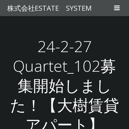
コ
株式会社ESTATE SYSTEM
ン
テ
ン
ツ
へ
24-2-27
ス
キ
Quartet_102募
ッ
プ
集開始しまし
た！【大樹賃貸
アパート】