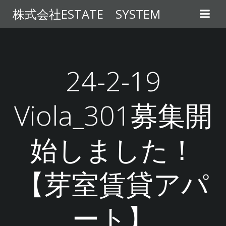
コ
株式会社ESTATE SYSTEM
ン
テ
ン
ツ
へ
24-2-19
ス
キ
Viola_301募集開
ッ
プ
始しました！
【芽室賃貸アパ
ート】