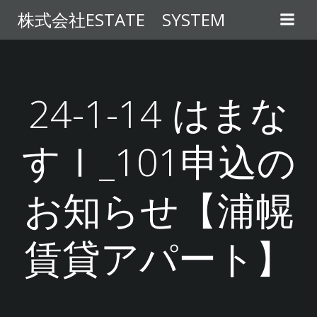
コ
株式会社ESTATE SYSTEM
ン
テ
ン
ツ
へ
24-1-14 はまな
ス
キ
すⅠ_101申込の
ッ
プ
お知らせ【浦幌
賃貸アパート】