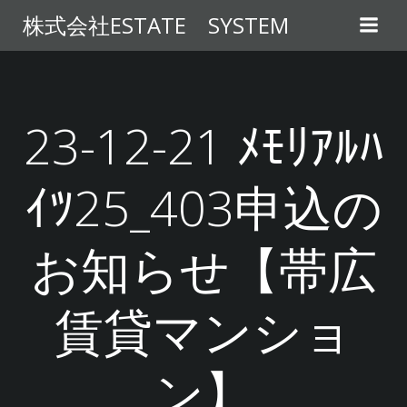
コ
株式会社ESTATE SYSTEM
ン
テ
ン
ツ
へ
23-12-21 ﾒﾓﾘｱﾙﾊ
ス
キ
ｲﾂ25_403申込の
ッ
プ
お知らせ【帯広
賃貸マンショ
ン】