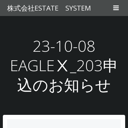
コ
株式会社ESTATE SYSTEM
ン
テ
ン
ツ
へ
23-10-08
ス
キ
EAGLEⅩ_203申
ッ
プ
込のお知らせ