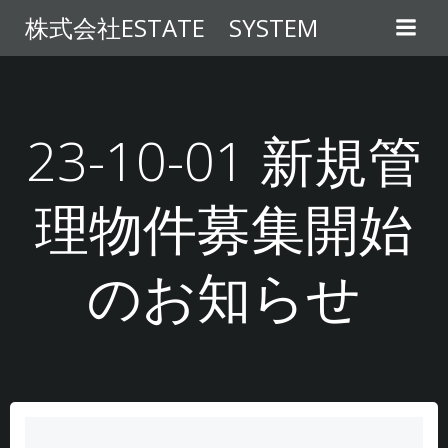
コ
株式会社ESTATE SYSTEM
ン
テ
ン
ツ
へ
23-10-01 新規管
ス
キ
理物件募集開始
ッ
プ
のお知らせ