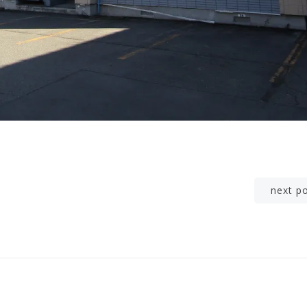
Post
next p
navigation