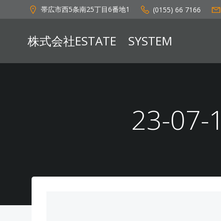
コ
帯広市西5条南25丁目6番地1
(0155) 66 7166
ン
テ
株式会社ESTATE SYSTEM
ン
ツ
へ
ス
キ
ッ
23-07
プ