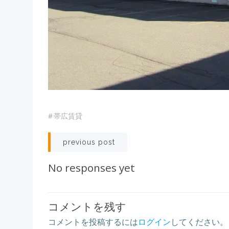
#
帯広賃貸
Post
previous post
navigation
No responses yet
コメントを残す
コメントを投稿するには
ログイン
してください。