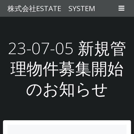
コ
株式会社ESTATE SYSTEM
ン
テ
ン
ツ
へ
23-07-05 新規管
ス
キ
理物件募集開始
ッ
プ
のお知らせ