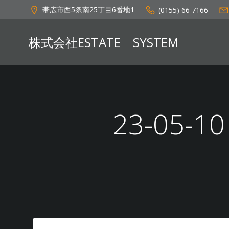
コ
帯広市西5条南25丁目6番地1
(0155) 66 7166
ン
テ
株式会社ESTATE SYSTEM
ン
ツ
へ
ス
キ
ッ
23-05-
プ