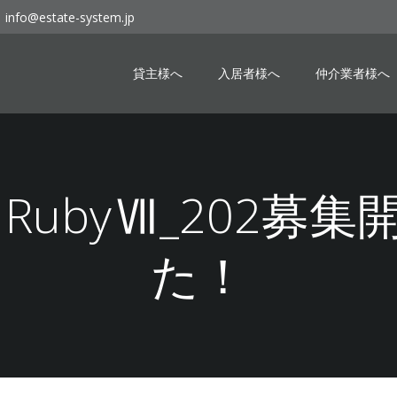
info@estate-system.jp
貸主様へ
入居者様へ
仲介業者様へ
10 RubyⅦ_202
た！