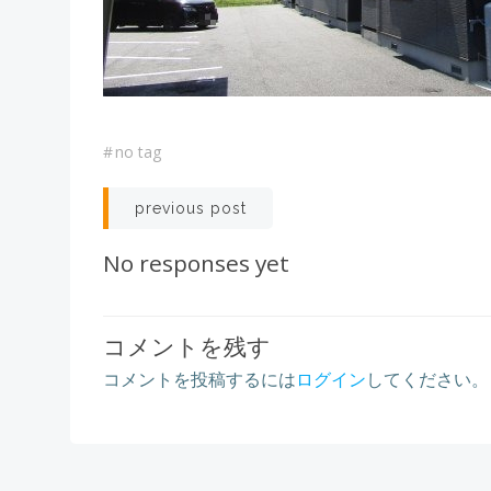
#
no tag
Post
previous post
navigation
No responses yet
コメントを残す
コメントを投稿するには
ログイン
してください。