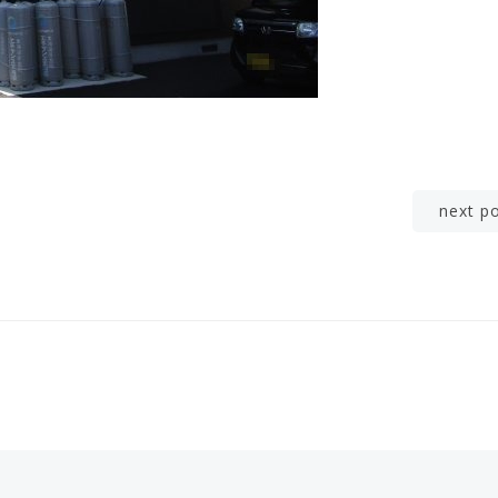
Post
next p
navigation