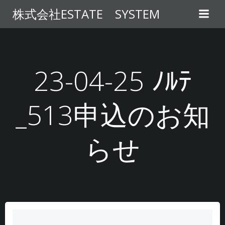
コ
株式会社ESTATE SYSTEM
ン
テ
ン
ツ
へ
23-04-25 ﾉﾙﾃ
ス
キ
_513申込のお知
ッ
プ
らせ