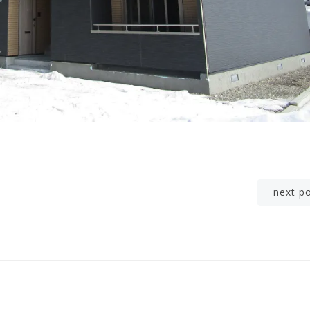
Post
next p
navigation