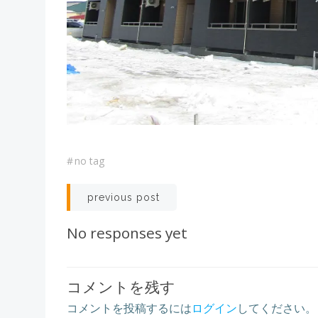
#
no tag
Post
previous post
navigation
No responses yet
コメントを残す
コメントを投稿するには
ログイン
してください。