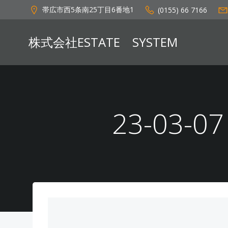
コ
帯広市西5条南25丁目6番地1
(0155) 66 7166
ン
テ
株式会社ESTATE SYSTEM
ン
ツ
へ
ス
キ
ッ
23-03-
プ