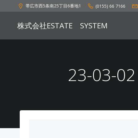
コ
帯広市西5条南25丁目6番地1
(0155) 66 7166
ン
テ
株式会社ESTATE SYSTEM
ン
ツ
へ
ス
キ
ッ
23-03-
プ