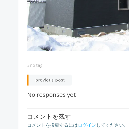
#
no tag
Post
previous post
navigation
No responses yet
コメントを残す
コメントを投稿するには
ログイン
してください。