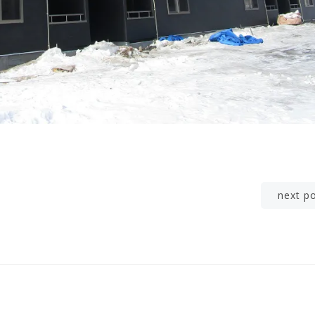
Post
next p
navigation