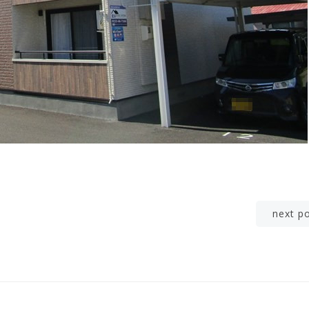
Post
next p
navigation