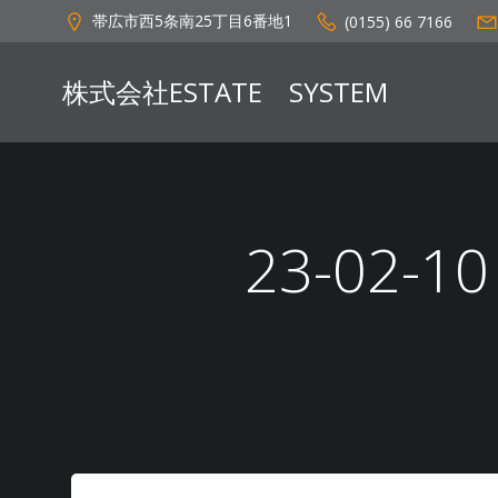
コ
帯広市西5条南25丁目6番地1
(0155) 66 7166
ン
テ
株式会社ESTATE SYSTEM
ン
ツ
へ
ス
キ
ッ
23-02-
プ