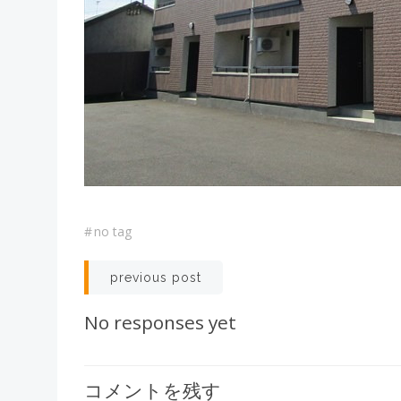
#
no tag
Post
previous post
navigation
No responses yet
コメントを残す