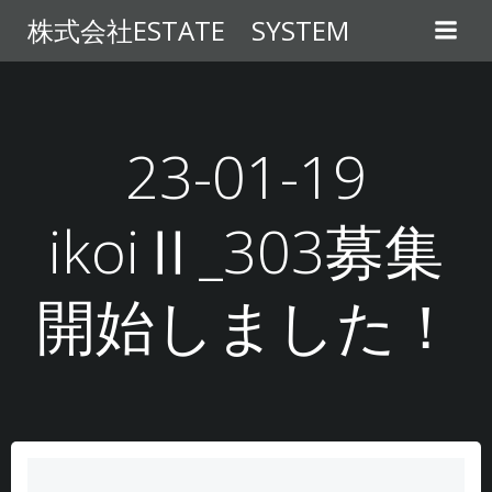
コ
株式会社ESTATE SYSTEM
ン
テ
ン
ツ
へ
23-01-19
ス
キ
ikoiⅡ_303募集
ッ
プ
開始しました！