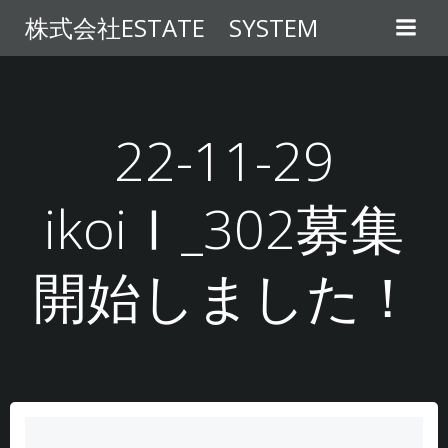
コ
株式会社ESTATE SYSTEM
ン
テ
ン
ツ
へ
22-11-29
ス
キ
ikoiⅠ_302募集
ッ
プ
開始しました！