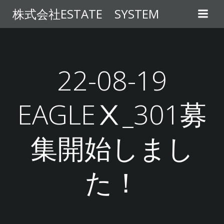
コ
株式会社ESTATE SYSTEM
ン
テ
ン
ツ
へ
22-08-19
ス
キ
EAGLEⅩ_301募
ッ
プ
集開始しまし
た！