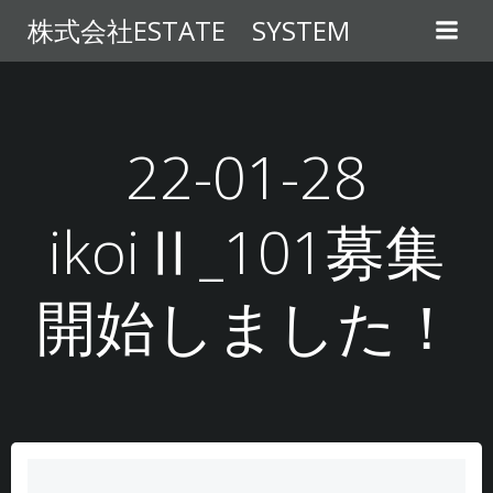
コ
株式会社ESTATE SYSTEM
ン
テ
ン
ツ
へ
22-01-28
ス
キ
ikoiⅡ_101募集
ッ
プ
開始しました！